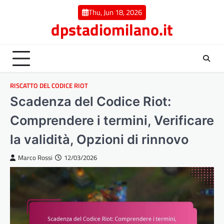
Skip
Thu, Jun 18, 2026
to
dpstadiomilano.it
content
RISCATTO DEL CODICE RIOT
Scadenza del Codice Riot:
Comprendere i termini, Verificare
la validità, Opzioni di rinnovo
Marco Rossi
12/03/2026