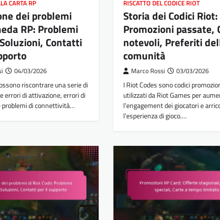
LLA CARTA RP
RISCATTO DEL CODICE RIOT
one dei problemi
Storia dei Codici Riot:
heda RP: Problemi
Promozioni passate, C
Soluzioni, Contatti
notevoli, Preferiti del
upporto
comunità
si
04/03/2026
Marco Rossi
03/03/2026
ossono riscontrare una serie di
I Riot Codes sono codici promozion
errori di attivazione, errori di
utilizzati da Riot Games per aume
 problemi di connettività…
l’engagement dei giocatori e arric
l’esperienza di gioco.…