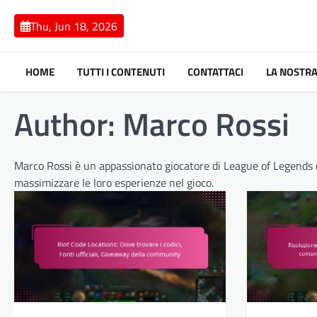
Skip
to
Thu, Jun 18, 2026
content
HOME
TUTTI I CONTENUTI
CONTATTACI
LA NOSTRA
Author:
Marco Rossi
Marco Rossi è un appassionato giocatore di League of Legends e s
massimizzare le loro esperienze nel gioco.