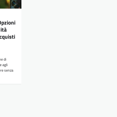
Opzioni
ità
cquisti
e di
 agli
ere senza