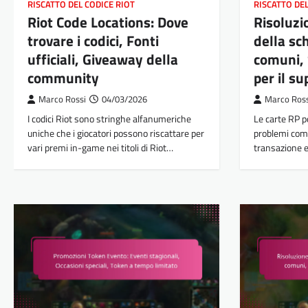
RISCATTO DEL CODICE RIOT
RISCATTO DE
Riot Code Locations: Dove
Risoluzi
trovare i codici, Fonti
della sc
ufficiali, Giveaway della
comuni, 
community
per il s
Marco Rossi
04/03/2026
Marco Ros
I codici Riot sono stringhe alfanumeriche
Le carte RP p
uniche che i giocatori possono riscattare per
problemi come 
vari premi in-game nei titoli di Riot…
transazione e