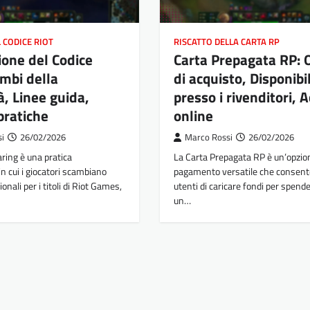
 CODICE RIOT
RISCATTO DELLA CARTA RP
ione del Codice
Carta Prepagata RP: 
ambi della
di acquisto, Disponibil
, Linee guida,
presso i rivenditori, A
 pratiche
online
si
26/02/2026
Marco Rossi
26/02/2026
ring è una pratica
La Carta Prepagata RP è un’opzion
in cui i giocatori scambiano
pagamento versatile che consente
onali per i titoli di Riot Games,
utenti di caricare fondi per spend
un…