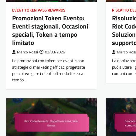
EVENT TOKEN PASS REWARDS
RISCATTO DEL
Promozioni Token Evento:
Risoluzi
Eventi stagionali, Occasioni
Riot Cod
speciali, Token a tempo
Soluzioni
limitato
support
Marco Rossi
03/03/2026
Marco Ros
Le promozioni con token per eventi sono
La risoluzione
strategie di marketing efficaci progettate
può aiutare i
per coinvolgere i clienti offrendo token a
comuni come d
tempo…