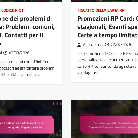
 CODICE RIOT
RISCATTO DELLA CARTA RP
one dei problemi di
Promozioni RP Card: 
e: Problemi comuni,
stagionali, Eventi spec
, Contatti per il
Carte a tempo limitat
o
Marco Rossi
27/02/2026
si
02/03/2026
Le promozioni delle carte RP sono
personalizzate che aumentano il v
 dei problemi con il Riot Code
carte RP, consentendo agli utenti 
 giocatori ad affrontare problemi
guadagnare…
ifficoltà di accesso,…