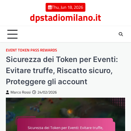
Skip
Thu, Jun 18, 2026
to
dpstadiomilano.it
content
EVENT TOKEN PASS REWARDS
Sicurezza dei Token per Eventi:
Evitare truffe, Riscatto sicuro,
Proteggere gli account
Marco Rossi
24/02/2026