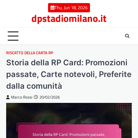
Skip
Thu, Jun 18, 2026
to
dpstadiomilano.it
content
RISCATTO DELLA CARTA RP
Storia della RP Card: Promozioni
passate, Carte notevoli, Preferite
dalla comunità
Marco Rossi
20/02/2026